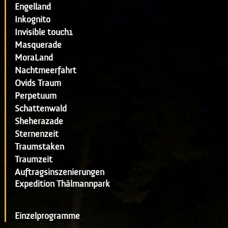
Engelland
Inkognito
Invisible touch1
Masquerade
MoraLand
Nachtmeerfahrt
Ovids Traum
Perpetuum
Schattenwald
Sheherazade
Sternenzeit
Traumstaken
Traumzeit
Auftragsinszenierungen
Expedition Thälmannpark
Einzelprogramme