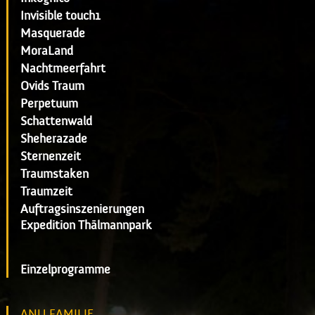
Invisible touch1
Masquerade
MoraLand
Nachtmeerfahrt
Ovids Traum
Perpetuum
Schattenwald
Sheherazade
Sternenzeit
Traumstaken
Traumzeit
Auftragsinszenierungen
Expedition Thälmannpark
Einzelprogramme
ANU FAMILIE