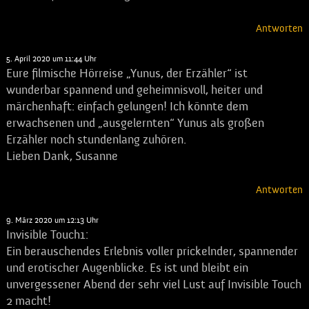
Antworten
Susanne Kolbe
sagt:
5. April 2020 um 11:44 Uhr
Eure filmische Hörreise „Yunus, der Erzähler“ ist
wunderbar spannend und geheimnisvoll, heiter und
märchenhaft: einfach gelungen! Ich könnte dem
erwachsenen und „ausgelernten“ Yunus als großen
Erzähler noch stundenlang zuhören.
Lieben Dank, Susanne
Antworten
Lord M
sagt:
9. März 2020 um 12:13 Uhr
Invisible Touch1:
Ein berauschendes Erlebnis voller prickelnder, spannender
und erotischer Augenblicke. Es ist und bleibt ein
unvergessener Abend der sehr viel Lust auf Invisible Touch
2 macht!