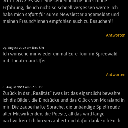
20.10.2022. Es war eine sehr Sinnliche und schöne
Erfahrung, die ich nicht so schnell vergessen werde. Ich
habe mich sofort für euren Newsletter angemeldet und
meinen Freund*innen empfohlen euch zu Besuchen!!
Antworten
Karla Range-Schmedes
sagt:
29. August 2022 um 8:10 Uhr
Ich wünsche mir wieder einmal Eure Tour im Spreewald
mit Theater am Ufer.
Antworten
Wolfgang Grünwald
sagt:
8. August 2022 um 1:06 Uhr
Zurück in der „Realität“ (was ist das eigentlich) bewahre
ich die Bilder, die Eindrücke und das Glück von Moraland in
mir. Die zauberhafte Sprache, die unbändige Spielfreude
aller Mitwirkenden, die Poesie, all das wird lange
nachwirken. Ich bin verzaubert und dafür danke ich Euch.