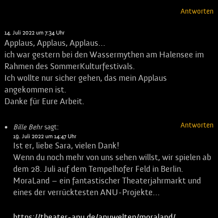
Antworten
Sara Riedel
sagt:
14. Juli 2022 um 7:34 Uhr
Applaus, Applaus, Applaus…
ich war gestern bei den Wassermythen am Halensee im
Rahmen des SommerKulturfestivals.
Ich wollte nur sicher gehen, das mein Applaus
angekommen ist.
Danke für Eure Arbeit.
Antworten
Bille Behr
sagt:
19. Juli 2022 um 14:47 Uhr
Ist er, liebe Sara, vielen Dank!
Wenn du noch mehr von uns sehen willst, wir spielen ab
dem 28. Juli auf dem Tempelhofer Feld in Berlin.
MoraLand – ein fantastischer Theaterjahrmarkt und
eines der verrücktesten ANU-Projekte…
https://theater-anu.de/anuwelten/moraland/