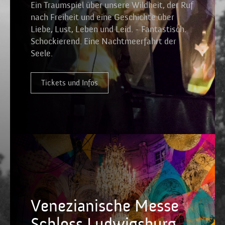
Ein Traumspiel über unsere Wildheit, der Ruf
nach Freiheit und eine Geschichte über
Liebe, Lust, Leben und Leid. - Fantastisch.
Schockierend. Eine Nachtmeerfahrt der
Seele.
Tickets und Infos
Venezianische Messe
Schloss Ludwigsburg