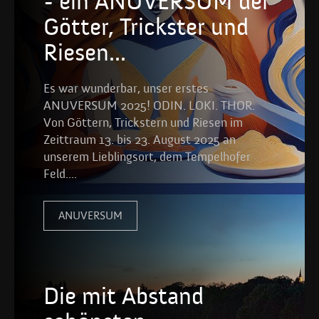
- ein ANUVERSUM der
Götter, Trickster und
Riesen...
Es war wunderbar, unser erstes
ANUVERSUM 2025! ODIN. LOKI. THOR.
Von Göttern, Trickstern und Riesen im
Zeittraum 13. bis 23. August 2025 an
unserem Lieblingsort, dem Tempelhofer
Feld....
ANUVERSUM
Die mit Abstand