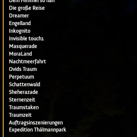
Dem Himmel so nah
Die große Reise
Dreamer
Engelland
Inkognito
Invisible touch1
Masquerade
MoraLand
Nachtmeerfahrt
Ovids Traum
Perpetuum
Schattenwald
Sheherazade
Sternenzeit
Traumstaken
Traumzeit
Auftragsinszenierungen
Expedition Thälmannpark