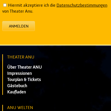
Hiermit akzeptiere ich die
Datenschutzbestimmungen
von Theater Anu.
ANMELDEN
THEATER ANU
Über Theater ANU
Impressionen
Tourplan & Tickets
Gästebuch
Kaufladen
ANU WELTEN