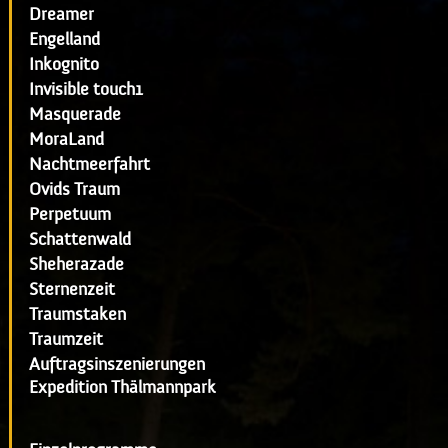
Dreamer
Engelland
Inkognito
Invisible touch1
Masquerade
MoraLand
Nachtmeerfahrt
Ovids Traum
Perpetuum
Schattenwald
Sheherazade
Sternenzeit
Traumstaken
Traumzeit
Auftragsinszenierungen
Expedition Thälmannpark