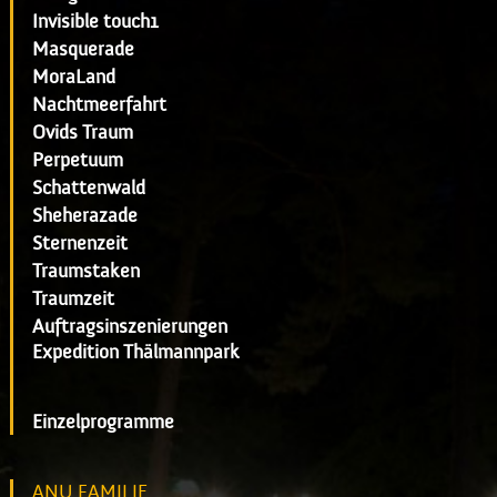
Invisible touch1
Masquerade
MoraLand
Nachtmeerfahrt
Ovids Traum
Perpetuum
Schattenwald
Sheherazade
Sternenzeit
Traumstaken
Traumzeit
Auftragsinszenierungen
Expedition Thälmannpark
Einzelprogramme
ANU FAMILIE