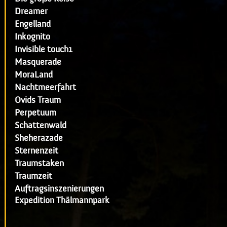
Dreamer
Engelland
Inkognito
Invisible touch1
Masquerade
MoraLand
Nachtmeerfahrt
Ovids Traum
Perpetuum
Schattenwald
Sheherazade
Sternenzeit
Traumstaken
Traumzeit
Auftragsinszenierungen
Expedition Thälmannpark