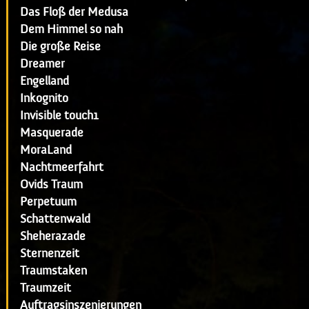
Das Floß der Medusa
Dem Himmel so nah
Die große Reise
Dreamer
Engelland
Inkognito
Invisible touch1
Masquerade
MoraLand
Nachtmeerfahrt
Ovids Traum
Perpetuum
Schattenwald
Sheherazade
Sternenzeit
Traumstaken
Traumzeit
Auftragsinszenierungen