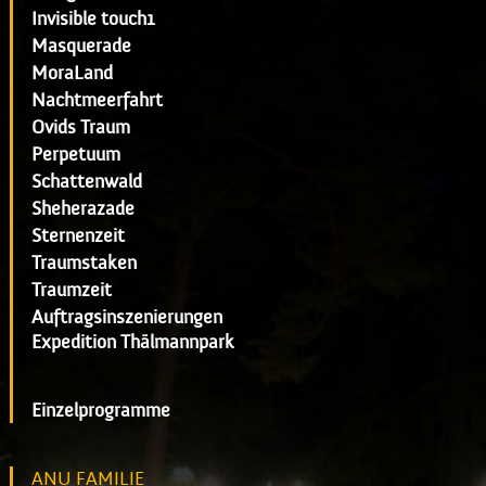
Invisible touch1
Masquerade
MoraLand
Nachtmeerfahrt
Ovids Traum
Perpetuum
Schattenwald
Sheherazade
Sternenzeit
Traumstaken
Traumzeit
Auftragsinszenierungen
Expedition Thälmannpark
Einzelprogramme
ANU FAMILIE