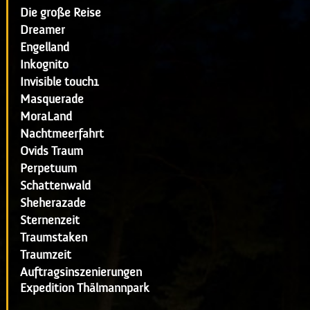
Die große Reise
Dreamer
Engelland
Inkognito
Invisible touch1
Masquerade
MoraLand
Nachtmeerfahrt
Ovids Traum
Perpetuum
Schattenwald
Sheherazade
Sternenzeit
Traumstaken
Traumzeit
Auftragsinszenierungen
Expedition Thälmannpark