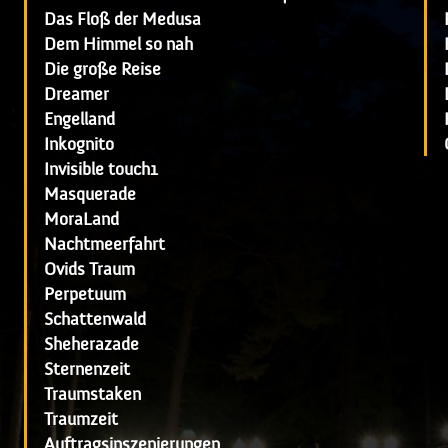
Das Floß der Medusa
Dem Himmel so nah
Die große Reise
Dreamer
Engelland
Inkognito
Invisible touch1
Masquerade
MoraLand
Nachtmeerfahrt
Ovids Traum
Perpetuum
Schattenwald
Sheherazade
Sternenzeit
Traumstaken
Traumzeit
Auftragsinszenierungen