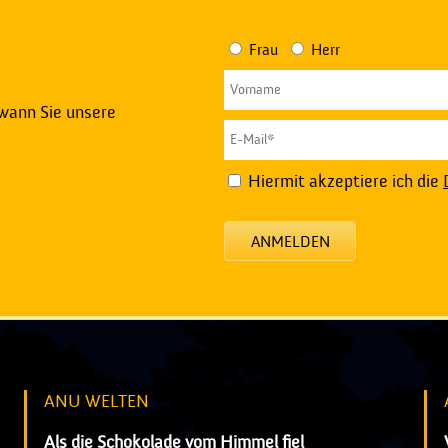
Frau
Herr
 wann Sie unsere
Hiermit akzeptiere ich die
ANMELDEN
ANU WELTEN
Als die Schokolade vom Himmel fiel