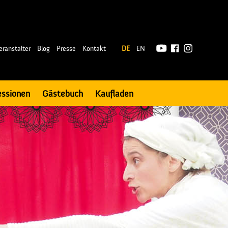
|
eranstalter
Blog
Presse
Kontakt
DE
EN
essionen
Gästebuch
Kaufladen