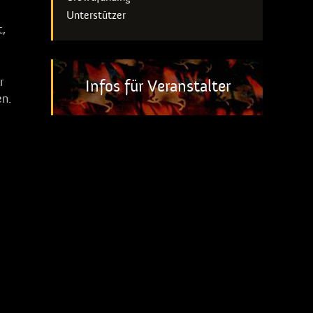
Unterstützer
t,
r
Infos für Veranstalter
en.