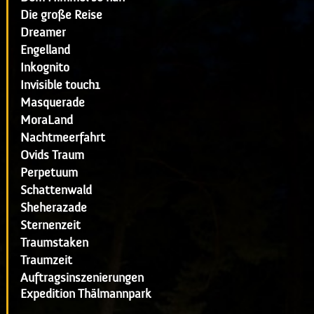
Die große Reise
Dreamer
Engelland
Inkognito
Invisible touch1
Masquerade
MoraLand
Nachtmeerfahrt
Ovids Traum
Perpetuum
Schattenwald
Sheherazade
Sternenzeit
Traumstaken
Traumzeit
Auftragsinszenierungen
Expedition Thälmannpark