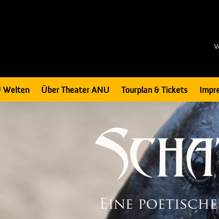
V
 Welten
Über Theater ANU
Tourplan & Tickets
Impr