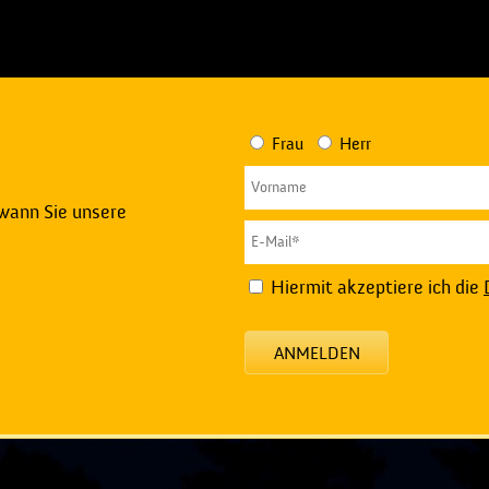
Frau
Herr
 wann Sie unsere
Hiermit akzeptiere ich die
ANMELDEN