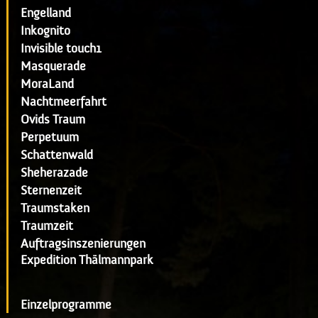
Engelland
Inkognito
Invisible touch1
Masquerade
MoraLand
Nachtmeerfahrt
Ovids Traum
Perpetuum
Schattenwald
Sheherazade
Sternenzeit
Traumstaken
Traumzeit
Auftragsinszenierungen
Expedition Thälmannpark
Einzelprogramme