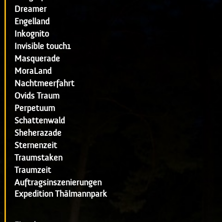
Dreamer
Engelland
Inkognito
Invisible touch1
Masquerade
MoraLand
Nachtmeerfahrt
Ovids Traum
Perpetuum
Schattenwald
Sheherazade
Sternenzeit
Traumstaken
Traumzeit
Auftragsinszenierungen
Expedition Thälmannpark