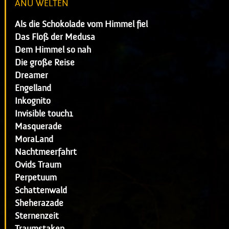
ANU WELTEN
Als die Schokolade vom Himmel fiel
Das Floß der Medusa
Dem Himmel so nah
Die große Reise
Dreamer
Engelland
Inkognito
Invisible touch1
Masquerade
MoraLand
Nachtmeerfahrt
Ovids Traum
Perpetuum
Schattenwald
Sheherazade
Sternenzeit
Traumstaken