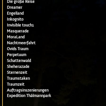
Die große Reise
Dreamer
Engelland
Inkognito
Invisible touch1
Masquerade
MoraLand
Nachtmeerfahrt
Ovids Traum
Perpetuum
Schattenwald
Sheherazade
Sternenzeit
Traumstaken
Traumzeit
Auftragsinszenierungen
Expedition Thälmannpark