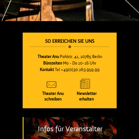
SO ERREICHEN SIE UNS
Theater Anu
Pohlstr. 41, 10785 Berlin
Bürozeiten
Mo - Do 10-16 Uhr
Kontakt
Tel +49(0)30.263.959.99
Theater Anu
Newsletter
schreiben
erhalten
Infos für Veranstalter