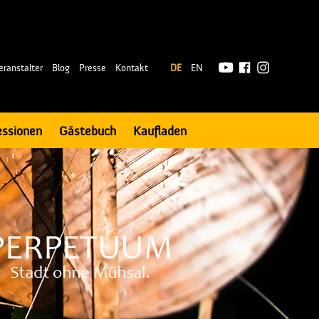
|
eranstalter
Blog
Presse
Kontakt
DE
EN
essionen
Gästebuch
Kaufladen