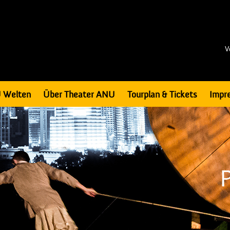
V
 Welten
Über Theater ANU
Tourplan & Tickets
Impr