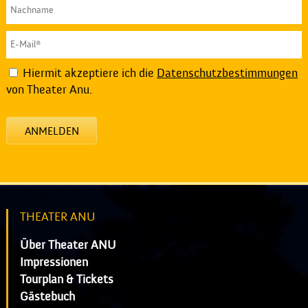
Hiermit akzeptiere ich die
Datenschutzbestimmungen
von Theater Anu.
ANMELDEN
THEATER ANU
Über Theater ANU
Impressionen
Tourplan & Tickets
Gästebuch