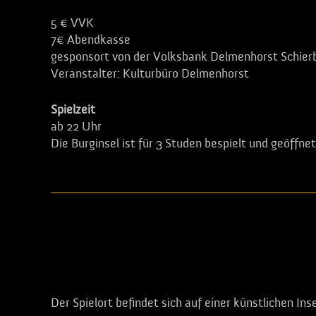
5 € VVK
7€ Abendkasse
gesponsort von der Volksbank Delmenhorst Schier
Veranstalter: Kulturbüro Delmenhorst
Spielzeit
ab 22 Uhr
Die Burginsel ist für 3 Studen bespielt und geöffn
Burginsel Delmenhorst
Mühlendamm
27749 Delmenhorst
Info Spielort und Anfahrt
Der Spielort befindet sich auf einer künstlichen Ins