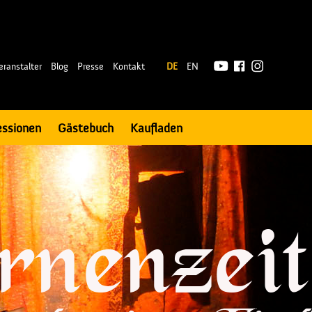
|
eranstalter
Blog
Presse
Kontakt
DE
EN
essionen
Gästebuch
Kaufladen