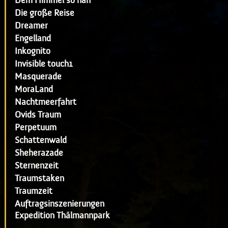
Dem Himmel so nah
Die große Reise
Dreamer
Engelland
Inkognito
Invisible touch1
Masquerade
MoraLand
Nachtmeerfahrt
Ovids Traum
Perpetuum
Schattenwald
Sheherazade
Sternenzeit
Traumstaken
Traumzeit
Auftragsinszenierungen
Expedition Thälmannpark