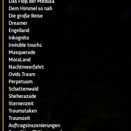
Das Floß der Medusa
Dem Himmel so nah
Die große Reise
Dreamer
Engelland
Inkognito
Invisible touch1
Masquerade
MoraLand
Nachtmeerfahrt
Ovids Traum
Perpetuum
Schattenwald
Sheherazade
Sternenzeit
Traumstaken
Traumzeit
Auftragsinszenierungen