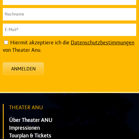
Hiermit akzeptiere ich die
Datenschutzbestimmungen
von Theater Anu.
ANMELDEN
THEATER ANU
Über Theater ANU
Impressionen
Tourplan & Tickets