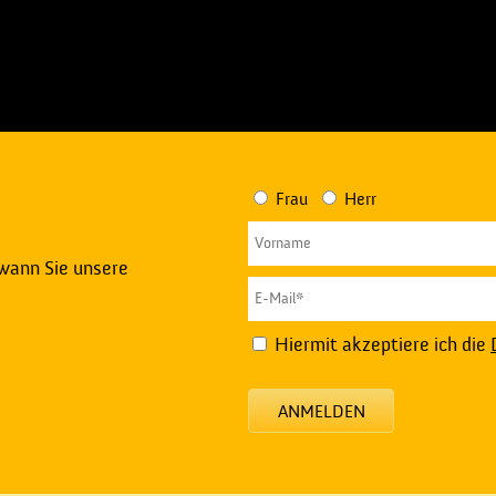
Frau
Herr
 wann Sie unsere
Hiermit akzeptiere ich die
ANMELDEN