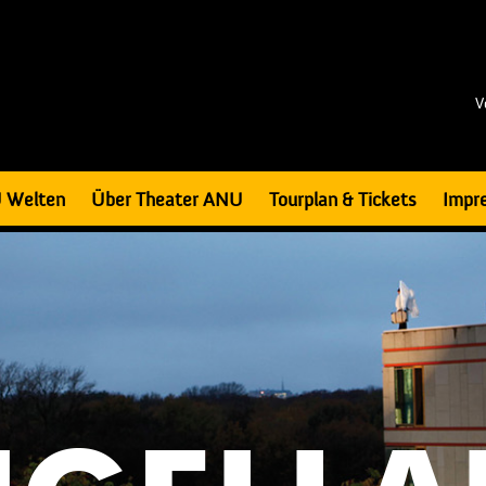
V
 Welten
Über Theater ANU
Tourplan & Tickets
Impr