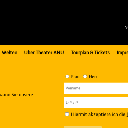
V
 Welten
Über Theater ANU
Tourplan & Tickets
Impr
Frau
Herr
 wann Sie unsere
Hiermit akzeptiere ich die