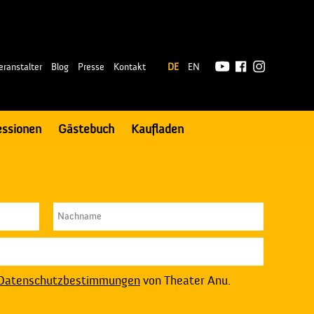
|
eranstalter
Blog
Presse
Kontakt
DE
EN
essionen
Gästebuch
Kaufladen
Datenschutzbestimmungen
von Theater Anu.