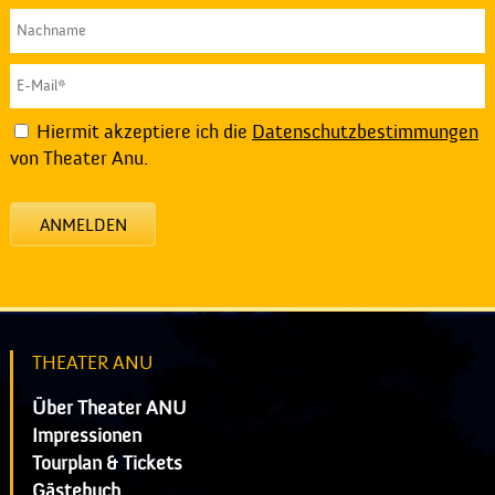
Hiermit akzeptiere ich die
Datenschutzbestimmungen
von Theater Anu.
ANMELDEN
THEATER ANU
Über Theater ANU
Impressionen
Tourplan & Tickets
Gästebuch