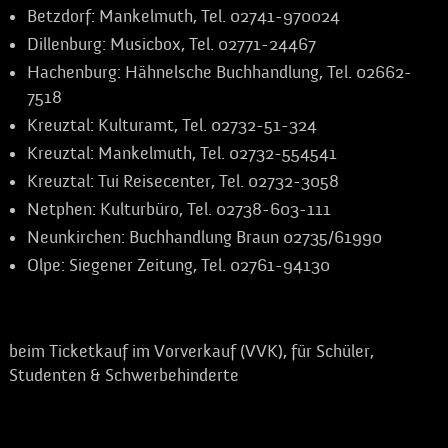
Betzdorf:
Mankelmuth, Tel. 02741-970024
Dillenburg:
Musicbox, Tel. 02771-24467
Hachenburg:
Hähnelsche Buchhandlung, Tel. 02662-
7518
Kreuztal:
Kulturamt, Tel. 02732-51-324
Kreuztal:
Mankelmuth, Tel. 02732-554541
Kreuztal:
Tui Reisecenter, Tel. 02732-3058
Netphen:
Kulturbüro, Tel. 02738-603-111
Neunkirchen:
Buchhandlung Braun 02735/61990
Olpe:
Siegener Zeitung, Tel. 02761-94130
Ermäßigungen von bis zu 50%
beim Ticketkauf im
Vorverkauf (VVK)
, für Schüler,
Studenten & Schwerbehinderte
Freie Platzwahl!