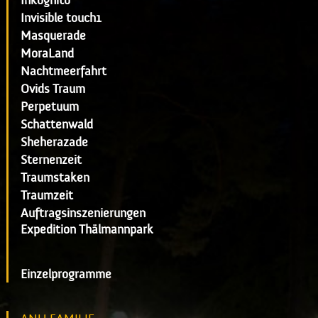
Inkognito
Invisible touch1
Masquerade
MoraLand
Nachtmeerfahrt
Ovids Traum
Perpetuum
Schattenwald
Sheherazade
Sternenzeit
Traumstaken
Traumzeit
Auftragsinszenierungen
Expedition Thälmannpark
Einzelprogramme