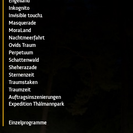
Engelland
Inkognito
Invisible touch1
Masquerade
MoraLand
Nachtmeerfahrt
Ovids Traum
Perpetuum
Schattenwald
Sheherazade
Sternenzeit
Traumstaken
Traumzeit
Auftragsinszenierungen
Expedition Thälmannpark
Einzelprogramme