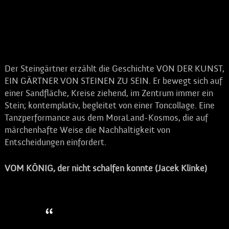
des Steingärtners lehrt weit
über das eigene Leben
hinauszuschauen.
Der Steingärtner erzählt die Geschichte VON DER KUNST,
EIN GÄRTNER VON STEINEN ZU SEIN. Er bewegt sich auf
einer Sandfläche, Kreise ziehend, im Zentrum immer ein
Stein; kontemplativ, begleitet von einer Toncollage. Eine
Tanzperformance aus dem MoraLand-Kosmos, die auf
märchenhafte Weise die Nachhaltigkeit von
Entscheidungen einfordert.
VOM KÖNIG, der nicht schalfen konnte (Jacek Klinke)
Eine Hommage an das Kind
in uns