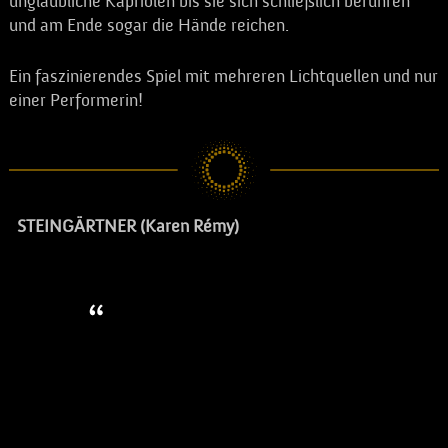
unglaubliche Kapriolen bis sie sich schließlich berühren
und am Ende sogar die Hände reichen.
Ein faszinierendes Spiel mit mehreren Lichtquellen und nur
einer Performerin!
STEINGÄRTNER (Karen Rémy)
Braucht ein Gärtner von
Bäumen schon viel Geduld,
so gilt dies für einen Gärtner
von Steinen um ein
Vielfaches mehr… die Kunst