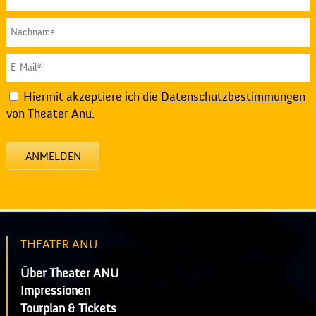
Hiermit akzeptiere ich die
Datenschutzbestimmungen
von Theater Anu.
ANMELDEN
THEATER ANU
Über Theater ANU
Impressionen
Tourplan & Tickets