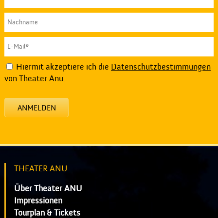
Hiermit akzeptiere ich die
Datenschutzbestimmungen
von Theater Anu.
ANMELDEN
THEATER ANU
Über Theater ANU
Impressionen
Tourplan & Tickets