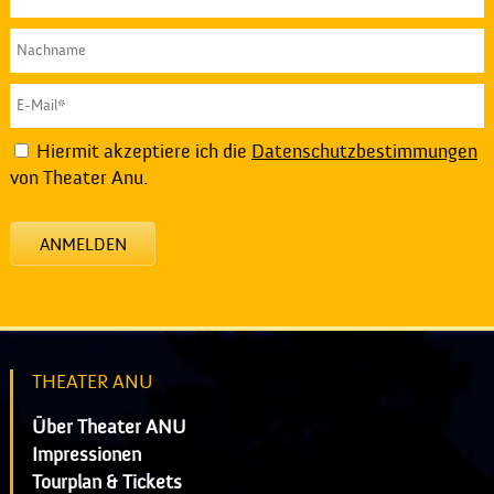
Hiermit akzeptiere ich die
Datenschutzbestimmungen
von Theater Anu.
ANMELDEN
THEATER ANU
Über Theater ANU
Impressionen
Tourplan & Tickets