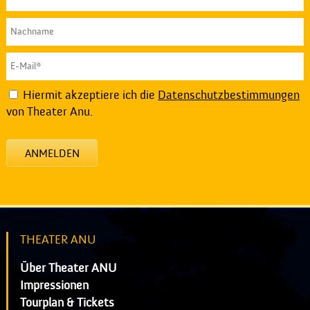
Hiermit akzeptiere ich die
Datenschutzbestimmungen
von Theater Anu.
ANMELDEN
THEATER ANU
Über Theater ANU
Impressionen
Tourplan & Tickets