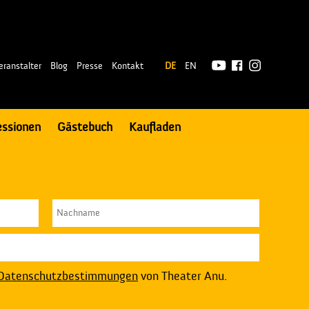
|
eranstalter
Blog
Presse
Kontakt
DE
EN
essionen
Gästebuch
Kaufladen
Datenschutzbestimmungen
von Theater Anu.