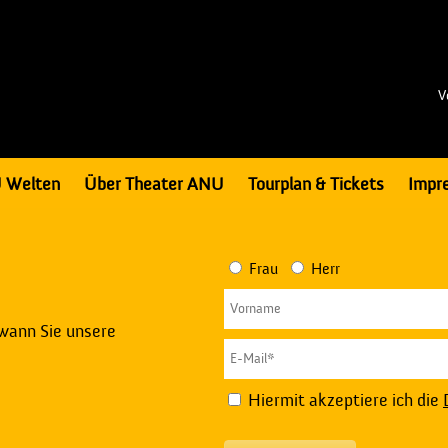
V
 Welten
Über Theater ANU
Tourplan & Tickets
Impr
Frau
Herr
 wann Sie unsere
Hiermit akzeptiere ich die