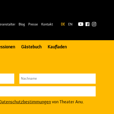
|
eranstalter
Blog
Presse
Kontakt
DE
EN
essionen
Gästebuch
Kaufladen
Datenschutzbestimmungen
von Theater Anu.