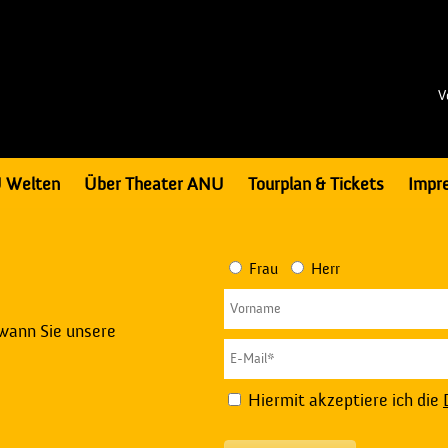
V
 Welten
Über Theater ANU
Tourplan & Tickets
Impr
Frau
Herr
 wann Sie unsere
Hiermit akzeptiere ich die