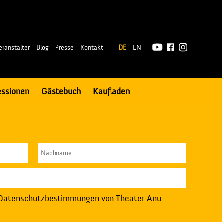
|
eranstalter
Blog
Presse
Kontakt
DE
EN
essionen
Gästebuch
Kaufladen
Datenschutzbestimmungen
von Theater Anu.