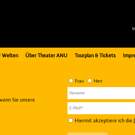
V
 Welten
Über Theater ANU
Tourplan & Tickets
Impr
Frau
Herr
 wann Sie unsere
Hiermit akzeptiere ich die