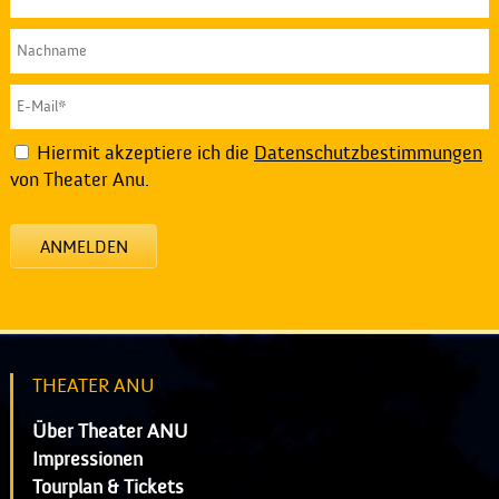
Hiermit akzeptiere ich die
Datenschutzbestimmungen
von Theater Anu.
ANMELDEN
THEATER ANU
Über Theater ANU
Impressionen
Tourplan & Tickets