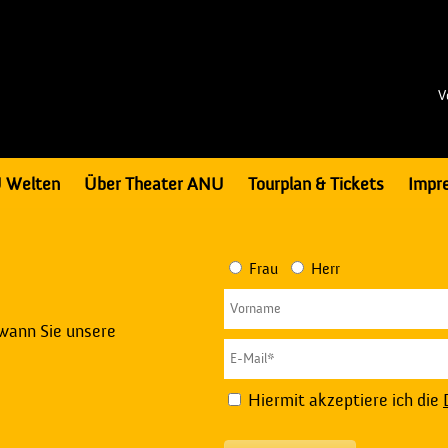
V
 Welten
Über Theater ANU
Tourplan & Tickets
Impr
Frau
Herr
 wann Sie unsere
Hiermit akzeptiere ich die