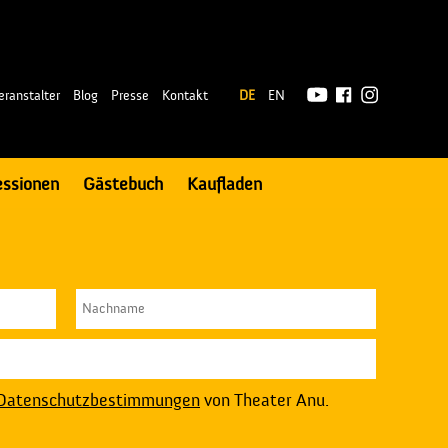
|
eranstalter
Blog
Presse
Kontakt
DE
EN
essionen
Gästebuch
Kaufladen
Datenschutzbestimmungen
von Theater Anu.