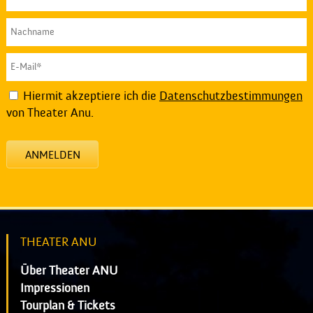
Hiermit akzeptiere ich die
Datenschutzbestimmungen
von Theater Anu.
ANMELDEN
THEATER ANU
Über Theater ANU
Impressionen
Tourplan & Tickets