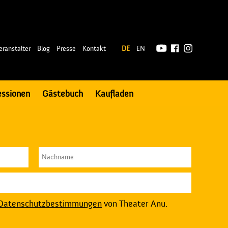
|
eranstalter
Blog
Presse
Kontakt
DE
EN
essionen
Gästebuch
Kaufladen
Datenschutzbestimmungen
von Theater Anu.