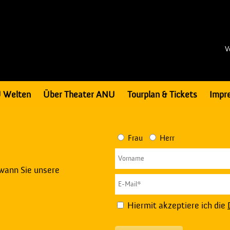
V
 Welten
Über Theater ANU
Tourplan & Tickets
Impr
Frau
Herr
 wann Sie unsere
Hiermit akzeptiere ich die