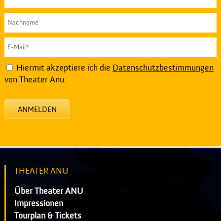
Hiermit akzeptiere ich die
Datenschutzbestimmungen
von Theater Anu.
ANMELDEN
THEATER ANU
Über Theater ANU
Impressionen
Tourplan & Tickets