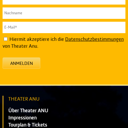
Hiermit akzeptiere ich die
Datenschutzbestimmungen
von Theater Anu.
ANMELDEN
THEATER ANU
Über Theater ANU
Impressionen
Tourplan & Tickets