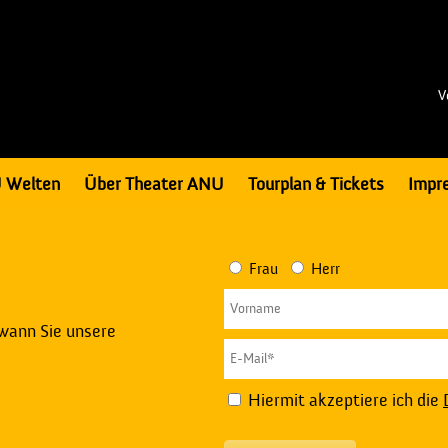
V
 Welten
Über Theater ANU
Tourplan & Tickets
Impr
Frau
Herr
 wann Sie unsere
Hiermit akzeptiere ich die