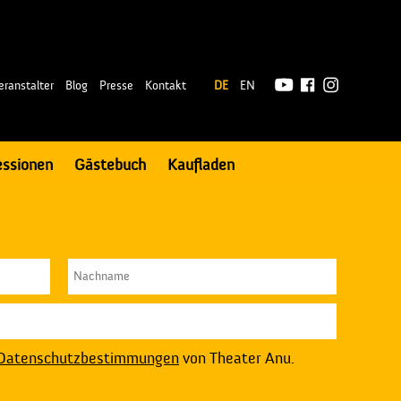
|
eranstalter
Blog
Presse
Kontakt
DE
EN
essionen
Gästebuch
Kaufladen
Datenschutzbestimmungen
von Theater Anu.