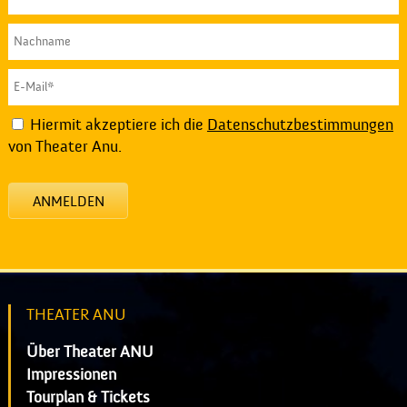
Hiermit akzeptiere ich die
Datenschutzbestimmungen
von Theater Anu.
ANMELDEN
THEATER ANU
Über Theater ANU
Impressionen
Tourplan & Tickets