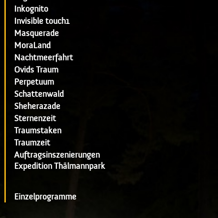
Inkognito
Invisible touch1
Masquerade
MoraLand
Nachtmeerfahrt
Ovids Traum
Perpetuum
Schattenwald
Sheherazade
Sternenzeit
Traumstaken
Traumzeit
Auftragsinszenierungen
Expedition Thälmannpark
Einzelprogramme