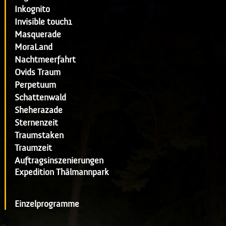
Inkognito
Invisible touch1
Masquerade
MoraLand
Nachtmeerfahrt
Ovids Traum
Perpetuum
Schattenwald
Sheherazade
Sternenzeit
Traumstaken
Traumzeit
Auftragsinszenierungen
Expedition Thälmannpark
Einzelprogramme