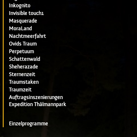
Inkognito
Invisible touch1
Masquerade
MoraLand
Nachtmeerfahrt
Ovids Traum
Perpetuum
Schattenwald
Sheherazade
Sternenzeit
Traumstaken
Traumzeit
Auftragsinszenierungen
Expedition Thälmannpark
Einzelprogramme