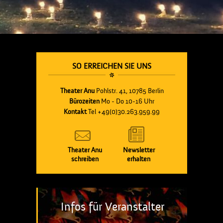
SO ERREICHEN SIE UNS
Theater Anu
Pohlstr. 41, 10785 Berlin
Bürozeiten
Mo - Do 10-16 Uhr
Kontakt
Tel +49(0)30.263.959.99
Theater Anu
Newsletter
schreiben
erhalten
Infos für Veranstalter