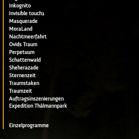
Inkognito
Invisible touch1
Masquerade
MoraLand
Nachtmeerfahrt
Ovids Traum
Perpetuum
Schattenwald
Sheherazade
Sternenzeit
Traumstaken
Traumzeit
Auftragsinszenierungen
Expedition Thälmannpark
Einzelprogramme