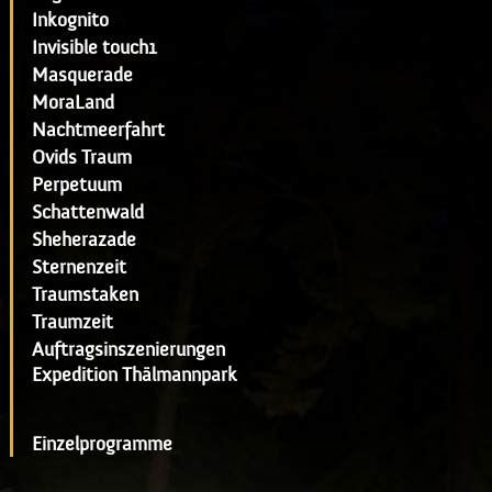
Inkognito
Invisible touch1
Masquerade
MoraLand
Nachtmeerfahrt
Ovids Traum
Perpetuum
Schattenwald
Sheherazade
Sternenzeit
Traumstaken
Traumzeit
Auftragsinszenierungen
Expedition Thälmannpark
Einzelprogramme